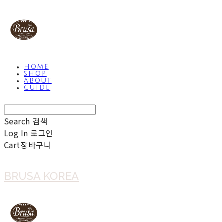
HOME
SHOP
ABOUT
GUIDE
Search
검색
Log In
로그인
Cart
장바구니
BRUSA KOREA