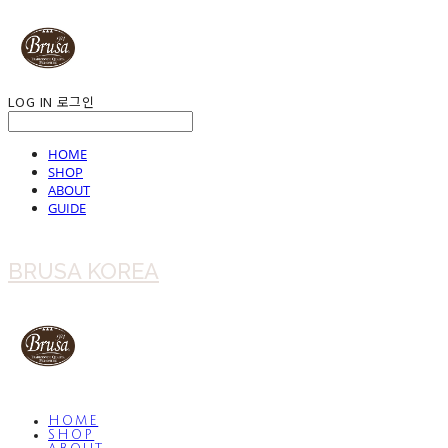
LOG IN
로그인
HOME
SHOP
ABOUT
GUIDE
BRUSA KOREA
HOME
SHOP