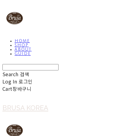
HOME
SHOP
ABOUT
GUIDE
Search
검색
Log In
로그인
Cart
장바구니
BRUSA KOREA