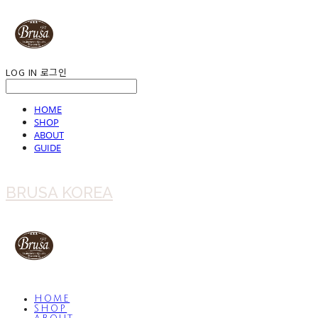
LOG IN
로그인
HOME
SHOP
ABOUT
GUIDE
BRUSA KOREA
HOME
SHOP