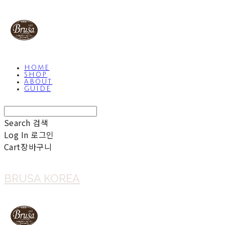
HOME
SHOP
ABOUT
GUIDE
Search
검색
Log In
로그인
Cart
장바구니
BRUSA KOREA