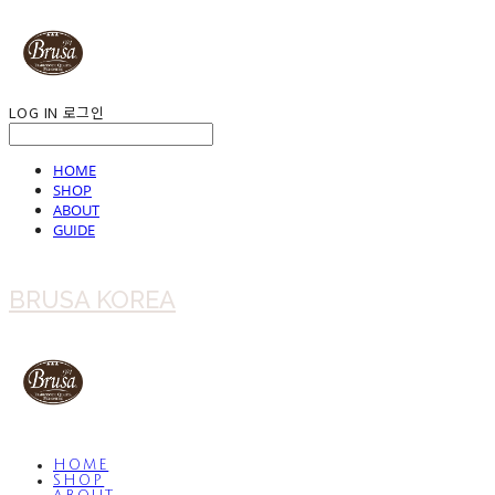
LOG IN
로그인
HOME
SHOP
ABOUT
GUIDE
BRUSA KOREA
HOME
SHOP