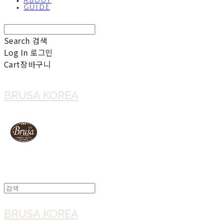
ABOUT
GUIDE
Search
검색
Log In
로그인
Cart
장바구니
BRUSA KOREA
BRUSA KOREA