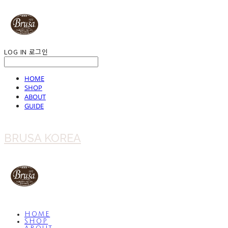
LOG IN
로그인
HOME
SHOP
ABOUT
GUIDE
BRUSA KOREA
HOME
SHOP