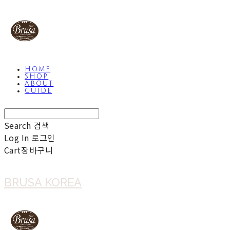
HOME
SHOP
ABOUT
GUIDE
Search
검색
Log In
로그인
Cart
장바구니
BRUSA KOREA