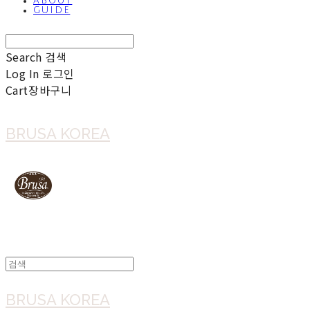
ABOUT
GUIDE
Search
검색
Log In
로그인
Cart
장바구니
BRUSA KOREA
BRUSA KOREA