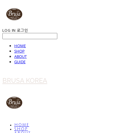
LOG IN
로그인
HOME
SHOP
ABOUT
GUIDE
BRUSA KOREA
HOME
SHOP