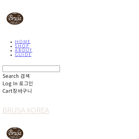
HOME
SHOP
ABOUT
GUIDE
Search
검색
Log In
로그인
Cart
장바구니
BRUSA KOREA