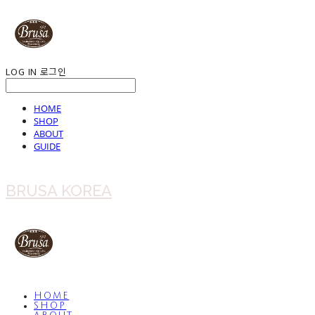
LOG IN
로그인
HOME
SHOP
ABOUT
GUIDE
BRUSA KOREA
HOME
SHOP