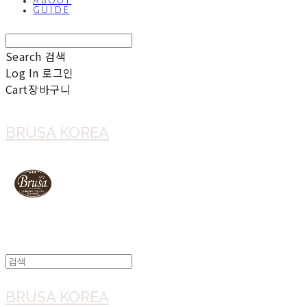
ABOUT
GUIDE
Search
검색
Log In
로그인
Cart
장바구니
BRUSA KOREA
BRUSA KOREA