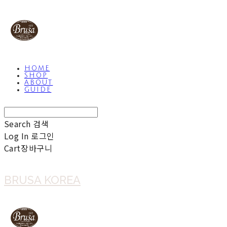
HOME
SHOP
ABOUT
GUIDE
Search
검색
Log In
로그인
Cart
장바구니
BRUSA KOREA