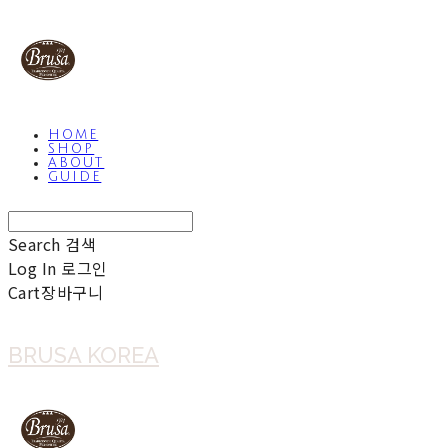
HOME
SHOP
ABOUT
GUIDE
Search
검색
Log In
로그인
Cart
장바구니
BRUSA KOREA