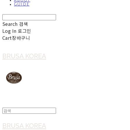
ABOUT
GUIDE
Search
검색
Log In
로그인
Cart
장바구니
BRUSA KOREA
BRUSA KOREA