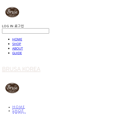
LOG IN
로그인
HOME
SHOP
ABOUT
GUIDE
BRUSA KOREA
HOME
SHOP