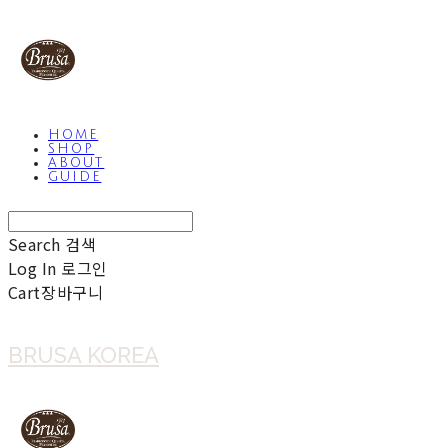
HOME
SHOP
ABOUT
GUIDE
Search
검색
Log In
로그인
Cart
장바구니
BRUSA KOREA