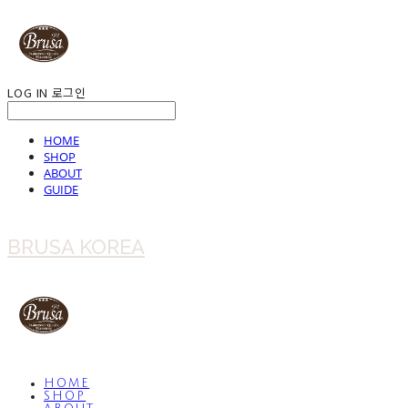
LOG IN
로그인
HOME
SHOP
ABOUT
GUIDE
BRUSA KOREA
HOME
SHOP