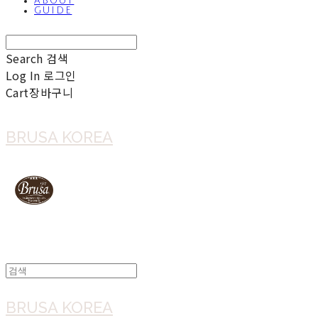
ABOUT
GUIDE
Search
검색
Log In
로그인
Cart
장바구니
BRUSA KOREA
BRUSA KOREA