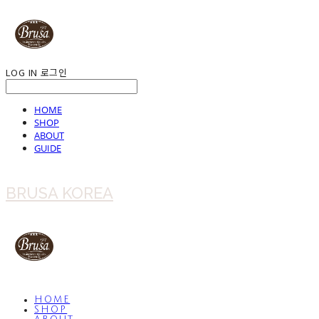
LOG IN
로그인
HOME
SHOP
ABOUT
GUIDE
BRUSA KOREA
HOME
SHOP