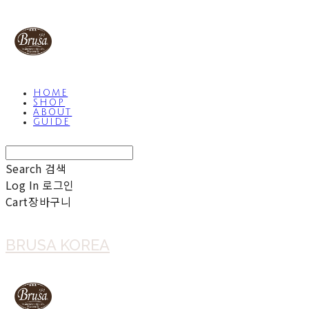
HOME
SHOP
ABOUT
GUIDE
Search
검색
Log In
로그인
Cart
장바구니
BRUSA KOREA