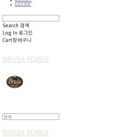
ABOUT
GUIDE
Search
검색
Log In
로그인
Cart
장바구니
BRUSA KOREA
BRUSA KOREA