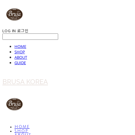
LOG IN
로그인
HOME
SHOP
ABOUT
GUIDE
BRUSA KOREA
HOME
SHOP