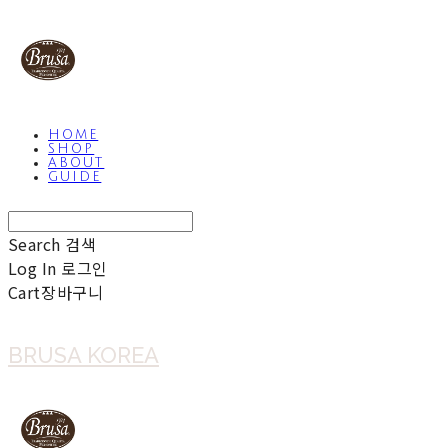
HOME
SHOP
ABOUT
GUIDE
Search
검색
Log In
로그인
Cart
장바구니
BRUSA KOREA