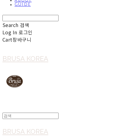
ABOUT
GUIDE
Search
검색
Log In
로그인
Cart
장바구니
BRUSA KOREA
BRUSA KOREA