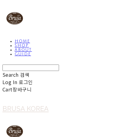
HOME
SHOP
ABOUT
GUIDE
Search
검색
Log In
로그인
Cart
장바구니
BRUSA KOREA