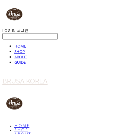
LOG IN
로그인
HOME
SHOP
ABOUT
GUIDE
BRUSA KOREA
HOME
SHOP