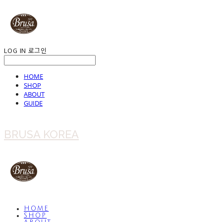
LOG IN
로그인
HOME
SHOP
ABOUT
GUIDE
BRUSA KOREA
HOME
SHOP