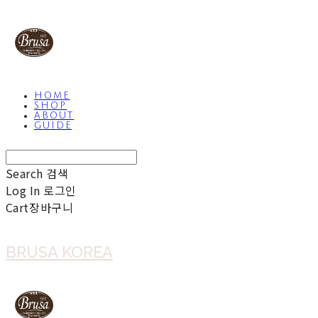
HOME
SHOP
ABOUT
GUIDE
Search
검색
Log In
로그인
Cart
장바구니
BRUSA KOREA