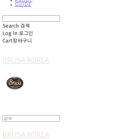
ABOUT
GUIDE
Search
검색
Log In
로그인
Cart
장바구니
BRUSA KOREA
BRUSA KOREA