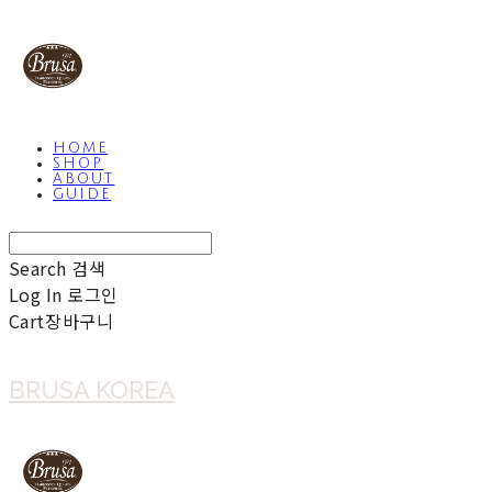
HOME
SHOP
ABOUT
GUIDE
Search
검색
Log In
로그인
Cart
장바구니
BRUSA KOREA