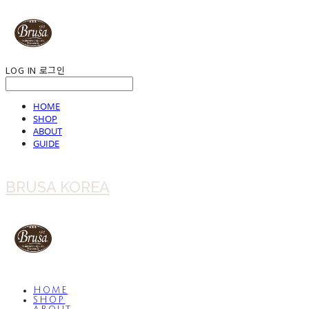
LOG IN
로그인
HOME
SHOP
ABOUT
GUIDE
BRUSA KOREA
HOME
SHOP