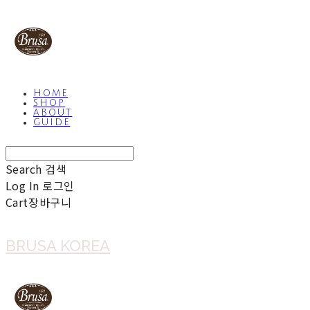
HOME
SHOP
ABOUT
GUIDE
Search
검색
Log In
로그인
Cart
장바구니
BRUSA KOREA