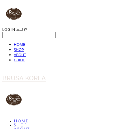
LOG IN
로그인
HOME
SHOP
ABOUT
GUIDE
BRUSA KOREA
HOME
SHOP