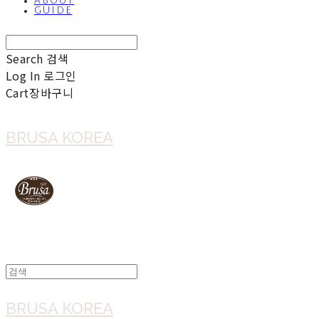
ABOUT
GUIDE
Search
검색
Log In
로그인
Cart
장바구니
BRUSA KOREA
BRUSA KOREA