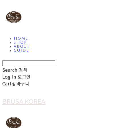
HOME
SHOP
ABOUT
GUIDE
Search
검색
Log In
로그인
Cart
장바구니
BRUSA KOREA