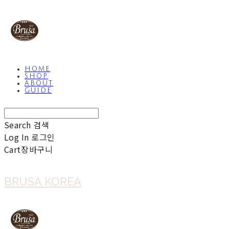
HOME
SHOP
ABOUT
GUIDE
Search
검색
Log In
로그인
Cart
장바구니
BRUSA KOREA