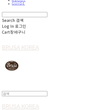
ABOUT
GUIDE
Search
검색
Log In
로그인
Cart
장바구니
BRUSA KOREA
BRUSA KOREA