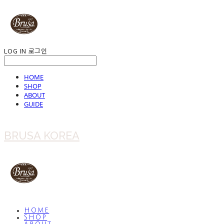
LOG IN
로그인
HOME
SHOP
ABOUT
GUIDE
BRUSA KOREA
HOME
SHOP