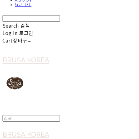
ABOUT
GUIDE
Search
검색
Log In
로그인
Cart
장바구니
BRUSA KOREA
BRUSA KOREA