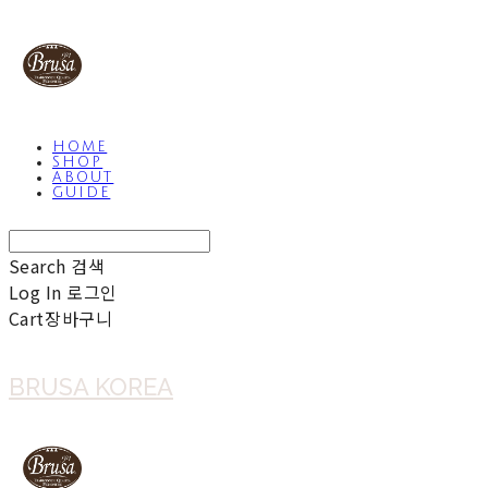
HOME
SHOP
ABOUT
GUIDE
Search
검색
Log In
로그인
Cart
장바구니
BRUSA KOREA