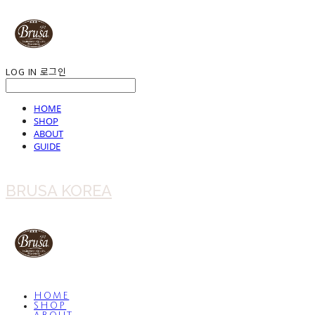
LOG IN
로그인
HOME
SHOP
ABOUT
GUIDE
BRUSA KOREA
HOME
SHOP