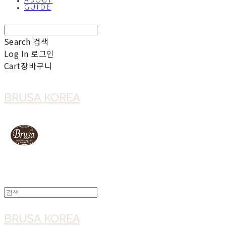
ABOUT
GUIDE
Search
검색
Log In
로그인
Cart
장바구니
BRUSA KOREA
BRUSA KOREA