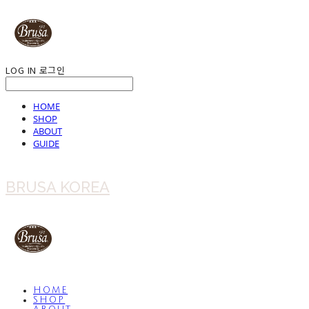
LOG IN
로그인
HOME
SHOP
ABOUT
GUIDE
BRUSA KOREA
HOME
SHOP