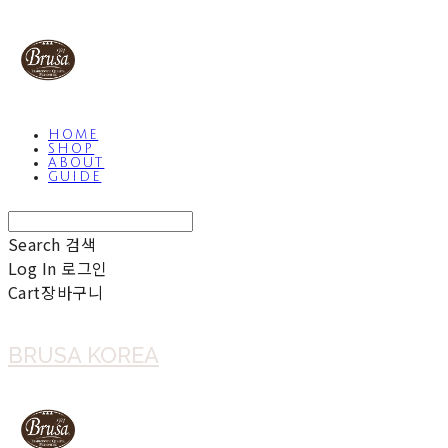
HOME
SHOP
ABOUT
GUIDE
Search
검색
Log In
로그인
Cart
장바구니
BRUSA KOREA