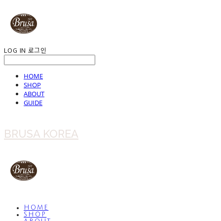
LOG IN
로그인
HOME
SHOP
ABOUT
GUIDE
BRUSA KOREA
HOME
SHOP