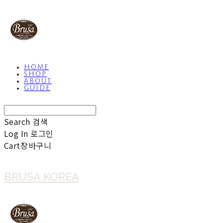
HOME
SHOP
ABOUT
GUIDE
Search
검색
Log In
로그인
Cart
장바구니
BRUSA KOREA