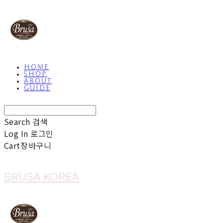
HOME
SHOP
ABOUT
GUIDE
Search
검색
Log In
로그인
Cart
장바구니
BRUSA KOREA