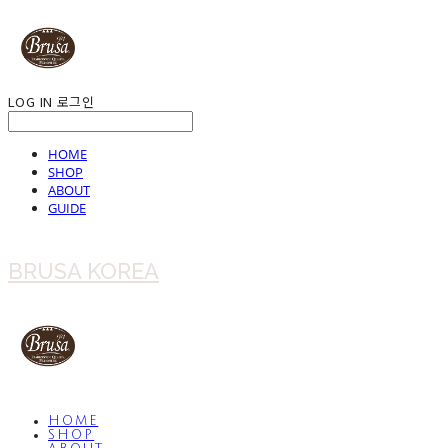
LOG IN
로그인
HOME
SHOP
ABOUT
GUIDE
BRUSA KOREA
HOME
SHOP