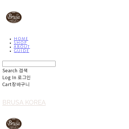
HOME
SHOP
ABOUT
GUIDE
Search
검색
Log In
로그인
Cart
장바구니
BRUSA KOREA