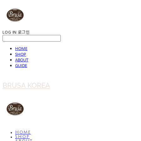
LOG IN
로그인
HOME
SHOP
ABOUT
GUIDE
BRUSA KOREA
HOME
SHOP