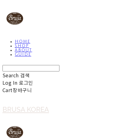
HOME
SHOP
ABOUT
GUIDE
Search
검색
Log In
로그인
Cart
장바구니
BRUSA KOREA