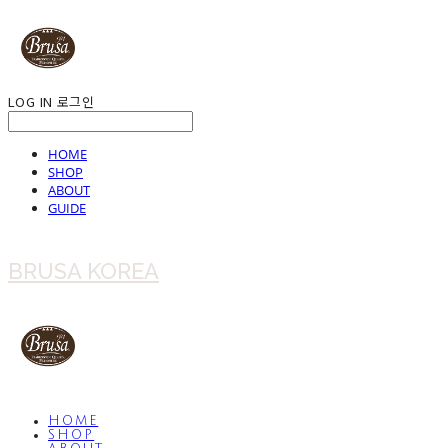
LOG IN
로그인
HOME
SHOP
ABOUT
GUIDE
BRUSA KOREA
HOME
SHOP